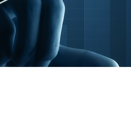
TIZACIÓN
S POR
OLLO DE
RE A LA
S
K –
IÓN
ACIÓN DE
MILLA
E – TORRE
DE
TROL
LA
N DE
A
TORRE