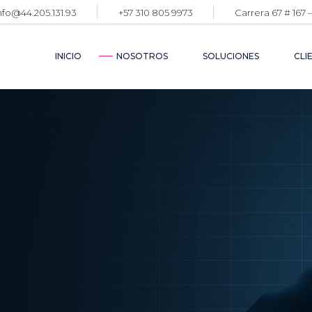
nfo@44.205.131.93
+57 310 805 9973
Carrera 67 # 167 
GESTIÓ
DE
ABASTE
INICIO
NOSOTROS
SOLUCIONES
CLI
GESTIÓ
AVANZA
CENTRO
DISTRIB
GESTIÓN CAD
GESTIÓN
DE
PRESUP
ABASTECIMIE
CONSOL
GESTIÓN
FINANC
AVANZADA DE
CENTROS DE
PLANEA
DISTRIBUCIÓ
FINANC
GESTIÓN DE
GESTIÓ
PRESUPUEST
ESTRAT
CONSOLIDACI
GESTIÓN
FINANCIERA
IMPUES
PLANEACIÓN
PORTAL
FINANCIERA
PROVEE