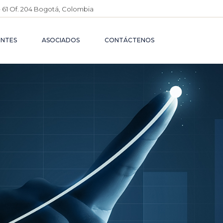
– 61 Of. 204 Bogotá, Colombia
N CADENA
CIMIENTO
ENTES
ASOCIADOS
CONTÁCTENOS
N
DA DE
S DE
UCIÓN
ENA
 DE
UESTOS
NTO
IDACIÓN
IERA
CIÓN
N
IERA
N
OS
ÉGICA
ÓN
 DE
TOS
 DE
DORES