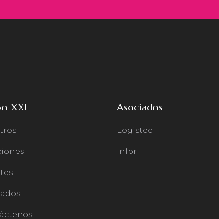
po XXI
Asociados
tros
Logistec
ciones
Infor
tes
iados
áctenos