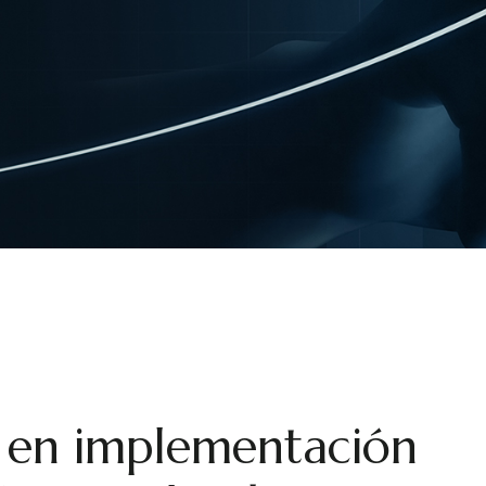
GESTIÓN
AUTOMA
ESTRATÉGICA
CUENTA
PAGAR
GESTIÓN DE
IMPUESTOS
DESARR
SOFTWA
PORTAL DE
MEDIDA
PROVEEDORE
PICKPAC
AUTOMATIZAC
OPTIMIZ
CUENTAS POR
ÚLTIMA 
PAGAR
ACTIVAT
DESARROLLO 
DE CON
SOFTWARE A 
MEDIDA
PICKPACK –
OPTIMIZACIÓ
ÚLTIMA MILL
ACTIVATE – 
DE CONTROL
 en implementación